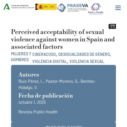
Perceived acceptability of sexual
violence against women in Spain and
associated factors
,
,
MUJERES Y
CIBERACOSO
DESIGUALDADES DE GÉNERO
HOMBRES
,
VIOLENCIA DIGITAL
VIOLENCIA SEXUAL
Autores
Ruiz-Pérez, I., Pastor-Moreno, G., Benítez-
Hidalgo, V.
Fecha de publicación
octubre 1, 2025
Revista:Public Health