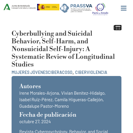
Cyberbullying and Suicidal
Behavior, Self-Harm, and
Nonsuicidal Self-Injury: A
Systematic Review of Longitudinal
Studies
,
MUJERES JÓVENES
CIBERACOSO
CIBERVIOLENCIA
Autores
Irene Morales-Arjona, Vivian Benítez-Hidalgo,
Isabel Ruiz-Pérez, Camila Higueras-Callejón,
Guadalupe Pastor-Moreno
Fecha de publicación
octubre 27, 2024
Revista:Cyberpsychology, Behavior, and Social