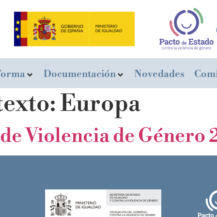
Forma
Documentación
Novedades
Comi
texto:
Europa
de Violencia de Género